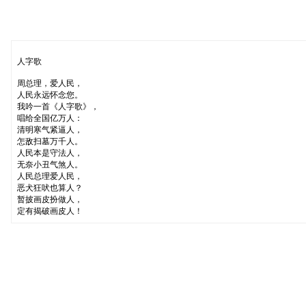
人字歌
周总理，爱人民，
人民永远怀念您。
我吟一首《人字歌》，
唱给全国亿万人：
清明寒气紧逼人，
怎敌扫墓万千人。
人民本是守法人，
无奈小丑气煞人。
人民总理爱人民，
恶犬狂吠也算人？
暂披画皮扮做人，
定有揭破画皮人！