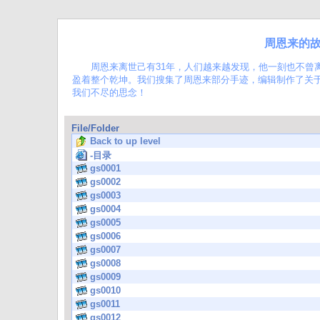
周恩来的故事（为纪念周
周恩来离世己有31年，人们越来越发现，他一刻也不曾离
盈着整个乾坤。我们搜集了周恩来部分手迹，编辑制作了关于他
我们不尽的思念！
File/Folder
Back to up level
-目录
gs0001
gs0002
gs0003
gs0004
gs0005
gs0006
gs0007
gs0008
gs0009
gs0010
gs0011
gs0012