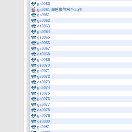
gs0060
gs0061 周恩来与对台工作
gs0061
gs0062
gs0063
gs0064
gs0065
gs0066
gs0067
gs0068
gs0069
gs0070
gs0071
gs0072
gs0073
gs0074
gs0075
gs0076
gs0077
gs0078
gs0079
gs0080
gs0081