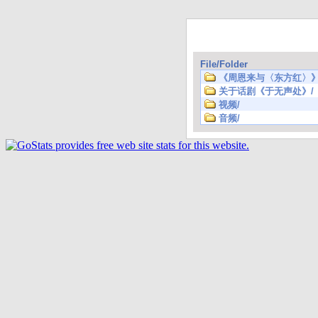
File/Folder
《周恩来与〈东方红〉》
关于话剧《于无声处》/
视频/
音频/