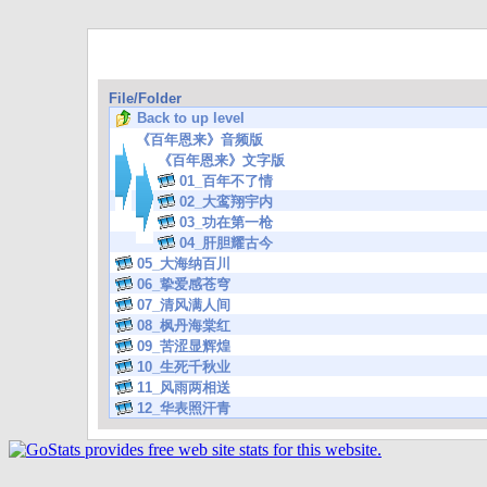
File/Folder
Back to up level
《百年恩来》音频版
《百年恩来》文字版
01_百年不了情
02_大鸾翔宇内
03_功在第一枪
04_肝胆耀古今
05_大海纳百川
06_挚爱感苍穹
07_清风满人间
08_枫丹海棠红
09_苦涩显辉煌
10_生死千秋业
11_风雨两相送
12_华表照汗青