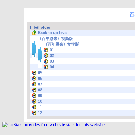
百
File/Folder
Back to up level
《百年恩来》视频版
《百年恩来》文字版
01
02
03
04
05
06
07
08
09
10
11
12